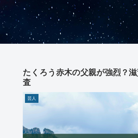
たくろう赤木の父親が強烈？滋
査
芸人