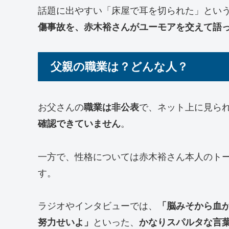
話題に出やすい「床屋で耳を切られた」とい
傷事故を、赤木裕さんがユーモアを交えて語
父親の職業は？どんな人？
お父さんの
職業は非公表
で、ネット上に見ら
確認できていません
。
一方で、性格については赤木裕さん本人のト
す。
ラジオやインタビューでは、
「脳みそから血
努力せいよ」
といった、
かなりスパルタな言