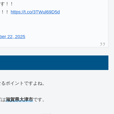
ます！！
い！！
https://t.co/3TWul69D5d
er 22, 2025
なるポイントですよね。
家は
滋賀県大津市
です。