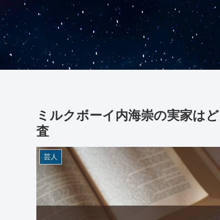
ミルクボーイ内海崇の実家はど
査
芸人