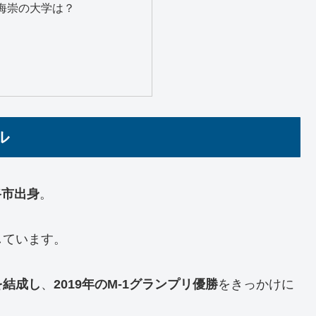
海崇の大学は？
ル
路市出身
。
しています。
を結成し
、
2019年のM-1グランプリ優勝
をきっかけに