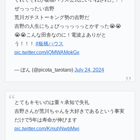
ぜっっったい吉野
荒川ガチストーキング勢の吉野だ
吉野の人生にちょびっっっっっとかすった😭😭
😭😭こんな田舎なのに！電波よありがと
う！！！
#板橋ハウス
pic.twitter.com/iQMWAMokGx
— ぽん (@picota_tarotaro)
July 24, 2024
とてもキモいのは重々承知で失礼
吉野さんが荒川ちゃんを大好きであるという事実
だけで5年は寿命が伸びます
pic.twitter.com/KmuhNwbMwj