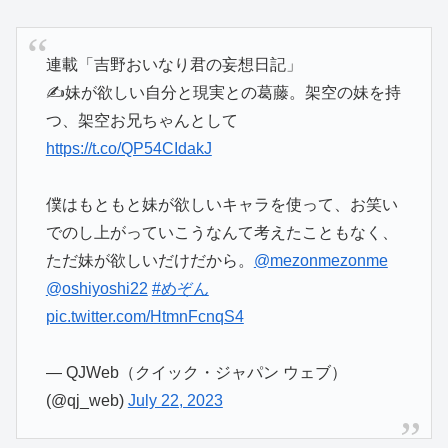
連載「吉野おいなり君の妄想日記」
✍妹が欲しい自分と現実との葛藤。架空の妹を持
つ、架空お兄ちゃんとして
https://t.co/QP54CIdakJ
僕はもともと妹が欲しいキャラを使って、お笑い
でのし上がっていこうなんて考えたこともなく、
ただ妹が欲しいだけだから。
@mezonmezonme
@oshiyoshi22
#めぞん
pic.twitter.com/HtmnFcnqS4
— QJWeb（クイック・ジャパン ウェブ）
(@qj_web)
July 22, 2023