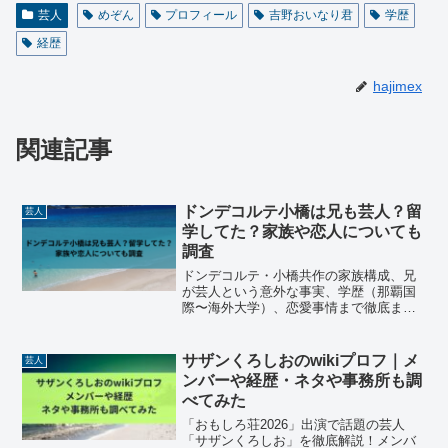
芸人
めぞん
プロフィール
吉野おいなり君
学歴
経歴
hajimex
関連記事
ドンデコルテ小橋は兄も芸人？留
芸人
学してた？家族や恋人についても
調査
ドンデコルテ・小橋共作の家族構成、兄
が芸人という意外な事実、学歴（那覇国
際〜海外大学）、恋愛事情まで徹底まと
め。沖縄の家族愛に支えられた魅力を紹
介します。
サザンくろしおのwikiプロフ｜メ
芸人
ンバーや経歴・ネタや事務所も調
べてみた
「おもしろ荘2026」出演で話題の芸人
「サザンくろしお」を徹底解説！メンバ