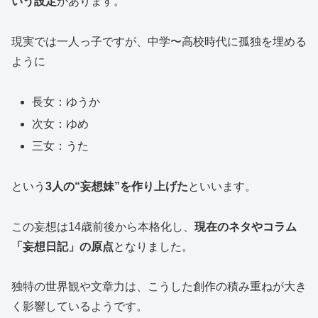
いう設定
があります。
現実では一人っ子ですが、中学〜高校時代に孤独を埋める
ように
長女：ゆうか
次女：ゆめ
三女：うた
という
3人の“妄想妹”を作り上げた
といいます。
この妄想は14歳前後から本格化し、
現在のネタやコラム
「妄想日記」の原点
となりました。
独特の世界観や文章力は、こうした創作の積み重ねが大き
く影響しているようです。