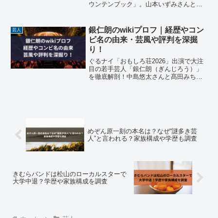
ウンテンブック」。山本いずみさんと山
本ゆずきさんの年齢や出身、経歴を徹底
解説します。なぜ二人の「役割交換漫
才」はクセになるのか？令和を代表する
銀仁朗のwikiプロフ｜経歴やコン
芸人
夫婦芸人の魅力と、笑いの裏側にある絆
ビ名の由来・芸風や評判を深掘
に迫ります。
り！
ぐるナイ「おもしろ荘2026」出演で大注
目の若手芸人「銀仁朗（ぎんじろう）」
を徹底解剖！中島悠太さんと髙田みちこ
りあんさんの年齢・学歴などwikiプロフを
はじめ、マセキアカデミー第0期からの経
歴、コンビ名の由来、中毒性のあるネタ
の評判をまとめました。マセキ芸能社の
新星の魅力をチェック！
めぞん原一刻の本名は？なぜ“謎多き芸
人”と言われる？家族構成や学歴も調査
きむらバンドは松山のローカルスターで
大学中退？学歴や家族構成を調査