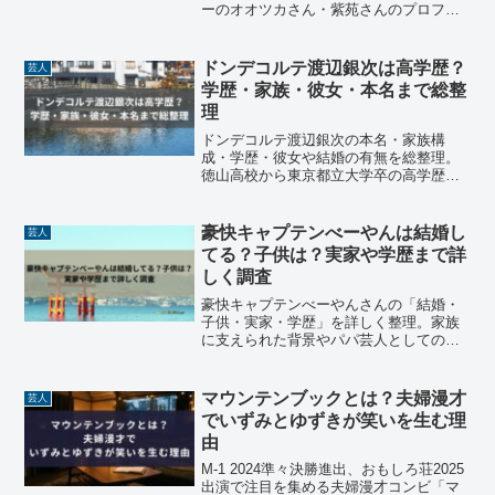
ーのオオツカさん・紫苑さんのプロフィ
ールや、M-1グランプリ2025での活躍、
コンビ名の由来、所属事務所、ネタの評
判まで調査しました。アマチュアながら
ドンデコルテ渡辺銀次は高学歴？
芸人
異例の快挙を成し遂げた彼らの正体に迫
学歴・家族・彼女・本名まで総整
ります。
理
ドンデコルテ渡辺銀次の本名・家族構
成・学歴・彼女や結婚の有無を総整理。
徳山高校から東京都立大学卒の高学歴芸
人として、会社員からM-1決勝進出までの
経歴を詳しく紹介します。
豪快キャプテンべーやんは結婚し
芸人
てる？子供は？実家や学歴まで詳
しく調査
豪快キャプテンべーやんさんの「結婚・
子供・実家・学歴」を詳しく整理。家族
に支えられた背景やパパ芸人としての一
面まで、ファンが知りたい情報を分かり
やすくまとめました。
マウンテンブックとは？夫婦漫才
芸人
でいずみとゆずきが笑いを生む理
由
M-1 2024準々決勝進出、おもしろ荘2025
出演で注目を集める夫婦漫才コンビ「マ